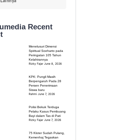
Lainnya
kumedia
Recent
t
Menelusuri Dimensi
Spiritual Soeharto pada
Peringatan 105 Tahun
Kelahirannya
Rizky Fajar
June 8, 2026
KPK: Pungli Masih
Berpengaruh Pada 28
Persen Penerimaan
Siswa baru
Rahmi
June 7, 2026
Polisi Bekuk Terduga
Pelaku Kasus Pembuang
Bayi dalam Tas di Pati
Rizky Fajar
June 7, 2026
75 Kloter Sudah Pulang,
Kemenhaj Tegaskan