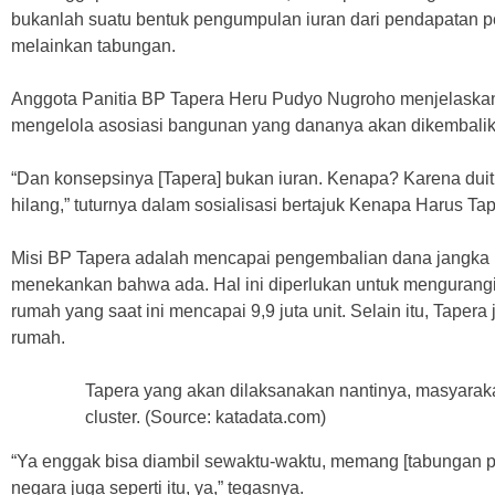
bukanlah suatu bentuk pengumpulan iuran dari pendapatan p
melainkan tabungan.
Anggota Panitia BP Tapera Heru Pudyo Nugroho menjelaska
mengelola asosiasi bangunan yang dananya akan dikembalik
“Dan konsepsinya [Tapera] bukan iuran. Kenapa? Karena duitn
hilang,” tuturnya dalam sosialisasi bertajuk Kenapa Harus Tap
Misi BP Tapera adalah mencapai pengembalian dana jangka 
menekankan bahwa ada. Hal ini diperlukan untuk mengurangi
rumah yang saat ini mencapai 9,9 juta unit. Selain itu, Taper
rumah.
Tapera yang akan dilaksanakan nantinya, masyarak
cluster. (Source: katadata.com)
“Ya enggak bisa diambil sewaktu-waktu, memang [tabungan pes
negara juga seperti itu, ya,” tegasnya.