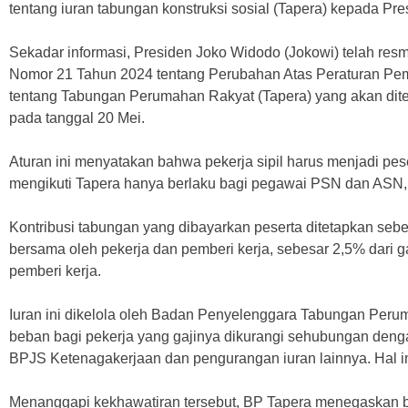
tentang iuran tabungan konstruksi sosial (Tapera) kepada Pre
Sekadar informasi, Presiden Joko Widodo (Jokowi) telah re
Nomor 21 Tahun 2024 tentang Perubahan Atas Peraturan Pe
tentang Tabungan Perumahan Rakyat (Tapera) yang akan dite
pada tanggal 20 Mei.
Aturan ini menyatakan bahwa pekerja sipil harus menjadi pe
mengikuti Tapera hanya berlaku bagi pegawai PSN dan ASN,
Kontribusi tabungan yang dibayarkan peserta ditetapkan seb
bersama oleh pekerja dan pemberi kerja, sebesar 2,5% dari g
pemberi kerja.
Iuran ini dikelola oleh Badan Penyelenggara Tabungan Peru
beban bagi pekerja yang gajinya dikurangi sehubungan denga
BPJS Ketenagakerjaan dan pengurangan iuran lainnya. Hal i
Menanggapi kekhawatiran tersebut, BP Tapera menegaskan 