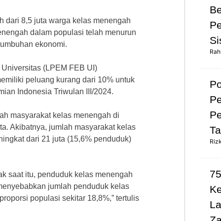
Be
h dari 8,5 juta warga kelas menengah
Pe
enengah dalam populasi telah menurun
Si
rtumbuhan ekonomi.
Rah
 Universitas (LPEM FEB UI)
emiliki peluang kurang dari 10% untuk
Po
an Indonesia Triwulan III/2024.
Pe
Pe
lah masyarakat kelas menengah di
ta. Akibatnya, jumlah masyarakat kelas
Ta
ingkat dari 21 juta (15,6% penduduk)
Riz
75
jak saat itu, penduduk kelas menengah
ni menyebabkan jumlah penduduk kelas
K
porsi populasi sekitar 18,8%,” tertulis
L
Za