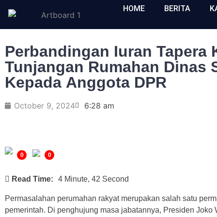
HOME
BERITA
K
Perbandingan Iuran Tapera
Tunjangan Rumahan Dinas S
Kepada Anggota DPR
October 9, 2024
6:28 am
0
0
Read Time:
4 Minute, 42 Second
Permasalahan perumahan rakyat merupakan salah satu perma
pemerintah. Di penghujung masa jabatannya, Presiden Joko 