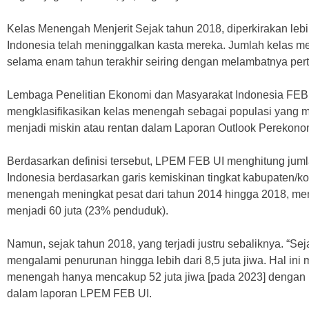
Kelas Menengah Menjerit Sejak tahun 2018, diperkirakan lebi
Indonesia telah meninggalkan kasta mereka. Jumlah kelas m
selama enam tahun terakhir seiring dengan melambatnya pe
Lembaga Penelitian Ekonomi dan Masyarakat Indonesia FEB
mengklasifikasikan kelas menengah sebagai populasi yang m
menjadi miskin atau rentan dalam Laporan Outlook Perekonomi
Berdasarkan definisi tersebut, LPEM FEB UI menghitung jum
Indonesia berdasarkan garis kemiskinan tingkat kabupaten/ko
menengah meningkat pesat dari tahun 2014 hingga 2018, men
menjadi 60 juta (23% penduduk).
Namun, sejak tahun 2018, yang terjadi justru sebaliknya. “Se
mengalami penurunan hingga lebih dari 8,5 juta jiwa. Hal i
menengah hanya mencakup 52 juta jiwa [pada 2023] dengan pro
dalam laporan LPEM FEB UI.