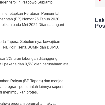
siden terpilih Prabowo Subianto.
smi menetapkan Peraturan Pemerintah
La
merintah (PP) Nomor 25 Tahun 2020
Pos
rbitkan pada Mei 2024 Ditandatangani
serta Tapera. Sebelumnya, kewajiban
 TNI, Polri, serta BUMN dan BUMD.
esar 3% Iuran tabungan ditanggung
aji pekerja dan 0,5% oleh perusahaan atau
mahan Rakyat (BP Tapera) dan menjadi
n program pemerintah lainnya seperti
ni menimbulkan protes.
bahwa program perumahan rakyat