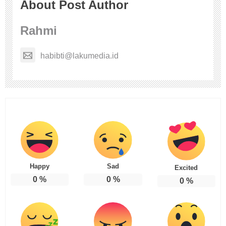
About Post Author
Rahmi
habibti@lakumedia.id
Happy
Sad
Excited
0
%
0
%
0
%