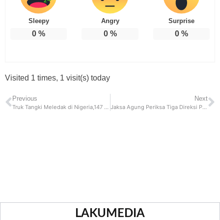
Sleepy
Angry
Surprise
0
%
0
%
0
%
Visited 1 times, 1 visit(s) today
Previous
Next
Truk Tangki Meledak di Nigeria,147 Orang Tewas Lebih Dari 50 Terluka
Jaksa Agung Periksa Tiga Direksi Perusahaan Konstruksi Terkait Korupsi Tol MBZ
LAKUMEDIA