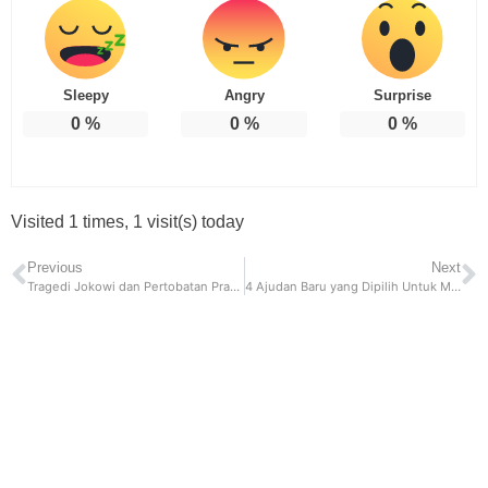
Sleepy
Angry
Surprise
0
%
0
%
0
%
Visited 1 times, 1 visit(s) today
Previous
Next
Tragedi Jokowi dan Pertobatan Prabowo
4 Ajudan Baru yang Dipilih Untuk Mengawal Presiden Prabowo Subianto