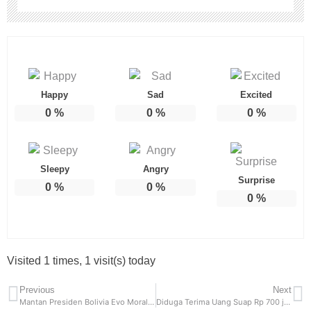
Happy
Sad
Excited
0
%
0
%
0
%
Sleepy
Angry
Surprise
0
%
0
%
0
%
Visited 1 times, 1 visit(s) today
Previous
Next
Mantan Presiden Bolivia Evo Morales Mengalami Penembakan, Ada Bekas Peluru di Mobilnya
Diduga Terima Uang Suap Rp 700 juta, Mentan Amran Copot Direktur Kementan