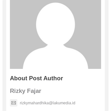
About Post Author
Rizky Fajar
rizkymahardhika@lakumedia.id