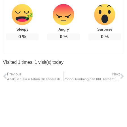
Sleepy
Angry
Surprise
0
%
0
%
0
%
Visited 1 times, 1 visit(s) today
Previous
Next
Anak Berusia 4 Tahun Disandera di Pejaten, Pelaku adalah Teman Bisnis Orang Tua Korban
Pohon Tumbang dan KRL Terhenti Akibat Hujan yang Disertai Angin Kencang di Depok