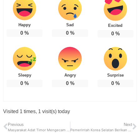
Happy
Sad
Excited
0
%
0
%
0
%
Sleepy
Angry
Surprise
0
%
0
%
0
%
Visited 1 times, 1 visit(s) today
Previous
Next
Masyarakat Adat Timor Mengecam Australia Dengan Melakukan Gugatan
Pemerintah Korea Selatan Berikan Kompensasi Santunan Kepada Korban Tragedi Itaewon