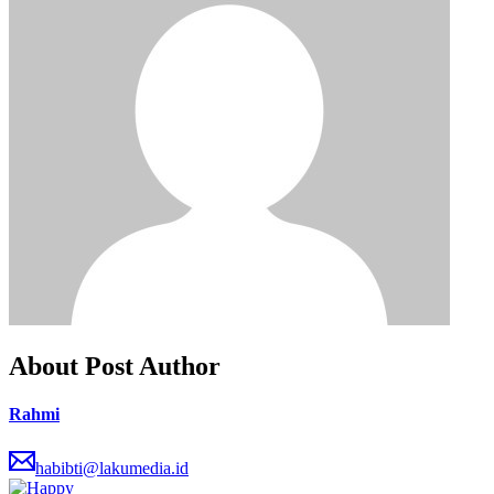
About Post Author
Rahmi
habibti@lakumedia.id