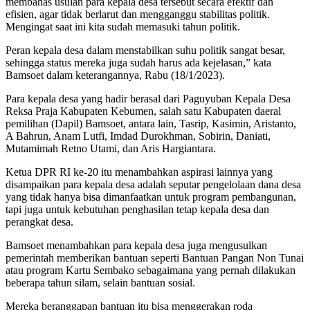
membahas usulan para kepala desa tersebut secara efektif dan
efisien, agar tidak berlarut dan mengganggu stabilitas politik.
Mengingat saat ini kita sudah memasuki tahun politik.
Peran kepala desa dalam menstabilkan suhu politik sangat besar,
sehingga status mereka juga sudah harus ada kejelasan,” kata
Bamsoet dalam keterangannya, Rabu (18/1/2023).
Para kepala desa yang hadir berasal dari Paguyuban Kepala Desa
Reksa Praja Kabupaten Kebumen, salah satu Kabupaten daeral
pemilihan (Dapil) Bamsoet, antara lain, Tasrip, Kasimin, Aristanto,
A Bahrun, Anam Lutfi, Imdad Durokhman, Sobirin, Daniati,
Mutamimah Retno Utami, dan Aris Hargiantara.
Ketua DPR RI ke-20 itu menambahkan aspirasi lainnya yang
disampaikan para kepala desa adalah seputar pengelolaan dana desa
yang tidak hanya bisa dimanfaatkan untuk program pembangunan,
tapi juga untuk kebutuhan penghasilan tetap kepala desa dan
perangkat desa.
Bamsoet menambahkan para kepala desa juga mengusulkan
pemerintah memberikan bantuan seperti Bantuan Pangan Non Tunai
atau program Kartu Sembako sebagaimana yang pernah dilakukan
beberapa tahun silam, selain bantuan sosial.
Mereka beranggapan bantuan itu bisa menggerakan roda