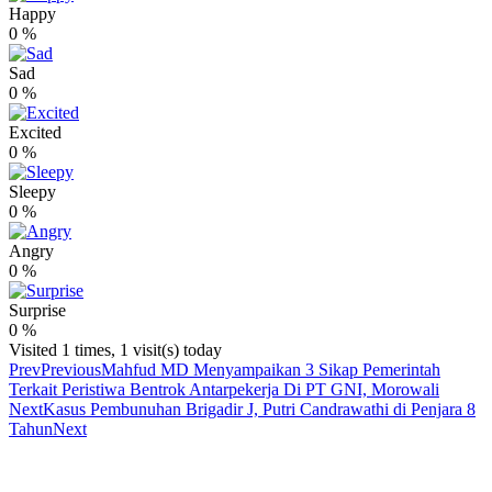
Happy
0
%
Sad
0
%
Excited
0
%
Sleepy
0
%
Angry
0
%
Surprise
0
%
Visited 1 times, 1 visit(s) today
Prev
Previous
Mahfud MD Menyampaikan 3 Sikap Pemerintah
Terkait Peristiwa Bentrok Antarpekerja Di PT GNI, Morowali
Next
Kasus Pembunuhan Brigadir J, Putri Candrawathi di Penjara 8
Tahun
Next