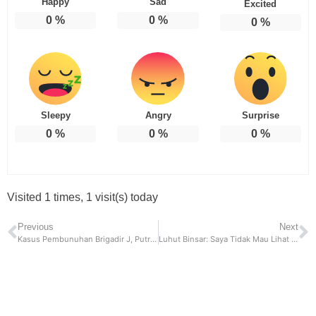
Happy
Sad
Excited
0
%
0
%
0
%
Sleepy
Angry
Surprise
0
%
0
%
0
%
Visited 1 times, 1 visit(s) today
Previous
Next
Kasus Pembunuhan Brigadir J, Putri Candrawathi di Penjara 8 Tahun
Luhut Binsar: Saya Tidak Mau Lihat OTT Lagi, Kepala Daerah Harus Melawan OTT Aparat