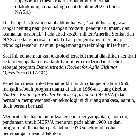
Diperkirakan mesin roket termal nuklir ini dapat
dilakukan uji coba paling cepat di tahun 2027. (Photo:
NASA)
Dr. Tompkins juga menambahkan bahwa, “ranah luar angkasa
sangat penting bagi perdagangan modern, penemuan ilmiah, dan
keamanan nasional.” Pada abad ke-20, militer Amerika Serikat dan
NASA sedang berusaha melakukan pengembangan terhadap
teknologi tersebut, namun, pengembangan teknologi ini terhenti.
Saat ini, pengembangan teknologi tersebut mulai diaktifkan kembali
serta mendapatkan daya tarik baru di era modern dan disebut
sebagai program
Demonstration Rocket for Agile Cislunar
Operations
(DRACO).
Penelitian mesin roket termal nuklir ini dimulai pada tahun 1959,
menjadi sebuah program utama di tahun 1960-an, yang disebut
Nuclear Engine for Rocket Vehicle Application
(NERVA), dan
berusaha mempresentasikan teknologi ini di ruang angkasa, namun,
tidak pernah berhasil.
Menurut situs badan antariksa tersebut menyampaikan, “namun,
pendanaan untuk NERVA menurun pada akhir 1960-an dan
program ini dibatalkan pada tahun 1973 sebelum uji coba
penerbangan mesin dilakukan.”