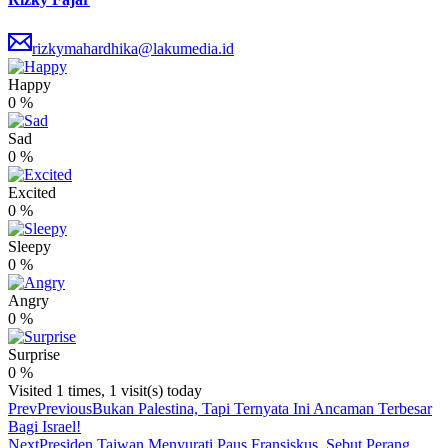
rizkymahardhika@lakumedia.id
Happy
0
%
Sad
0
%
Excited
0
%
Sleepy
0
%
Angry
0
%
Surprise
0
%
Visited 1 times, 1 visit(s) today
Prev
Previous
Bukan Palestina, Tapi Ternyata Ini Ancaman Terbesar
Bagi Israel!
Next
Presiden Taiwan Menyurati Paus Fransiskus, Sebut Perang