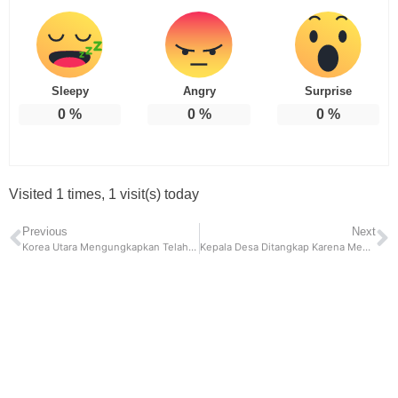
Sleepy
Angry
Surprise
0
%
0
%
0
%
Visited 1 times, 1 visit(s) today
Previous
Next
Korea Utara Mengungkapkan Telah Menguji Coba Rudal ICBM Dalam Sebuah Latihan Mendadak
Kepala Desa Ditangkap Karena Mengedarkan Sabu Sebanyak 10 Kilogram Seharga Rp 3,2 Miliar