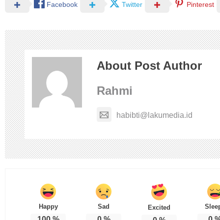
Facebook
Twitter
Pinterest
About Post Author
Rahmi
habibti@lakumedia.id
Happy
Sad
Slee
Excited
100
%
0
%
0