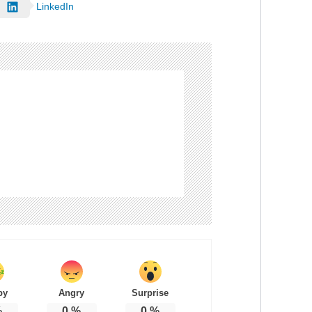
LinkedIn
py
Angry
Surprise
%
0
%
0
%