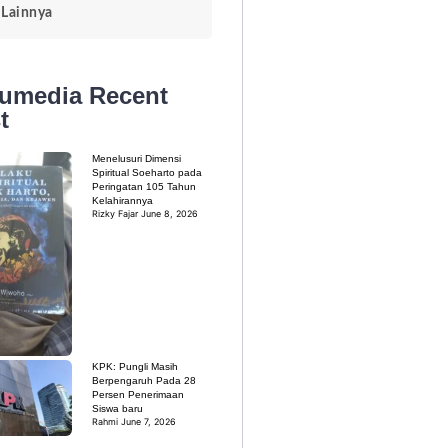
Lainnya
kumedia
Recent
t
Menelusuri Dimensi
Spiritual Soeharto pada
Peringatan 105 Tahun
Kelahirannya
Rizky Fajar
June 8, 2026
KPK: Pungli Masih
Berpengaruh Pada 28
Persen Penerimaan
Siswa baru
Rahmi
June 7, 2026