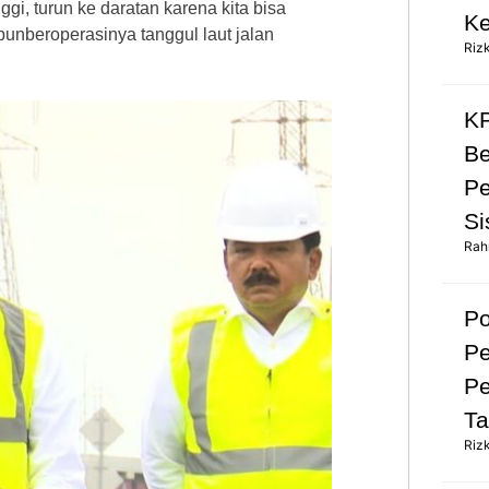
ggi, turun ke daratan karena kita bisa
Ke
punberoperasinya tanggul laut jalan
Riz
KP
Be
Pe
Si
Rah
Po
Pe
Pe
Ta
Riz