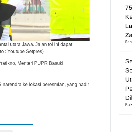
75
K
L
Za
Rah
tai utara Jawa. Jalan tol ini dapat
to : Youtube Setpres)
S
Pratikno, Menteri PUPR Basuki
Se
Ut
inarendra ke lokasi peresmian, yang hadir
Pe
Di
Riz