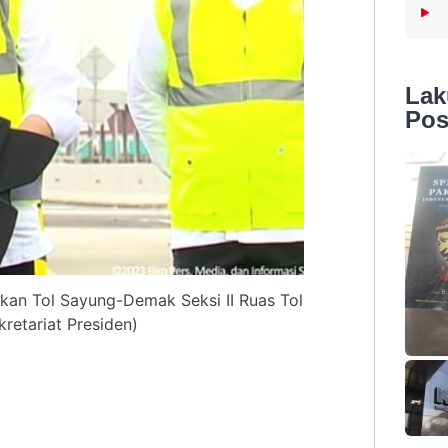
La
Pos
an Tol Sayung-Demak Seksi II Ruas Tol
retariat Presiden)