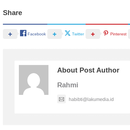
Share
Facebook
Twitter
Pinterest
About Post Author
Rahmi
habibti@lakumedia.id