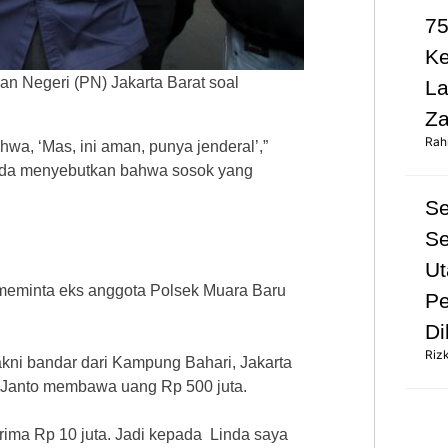
75
K
an Negeri (PN) Jakarta Barat soal
L
Za
Rah
wa, ‘Mas, ini aman, punya jenderal’,”
nda menyebutkan bahwa sosok yang
S
Se
Ut
 meminta eks anggota Polsek Muara Baru
Pe
Di
Riz
ni bandar dari Kampung Bahari, Jakarta
u Janto membawa uang Rp 500 juta.
erima Rp 10 juta. Jadi kepada Linda saya