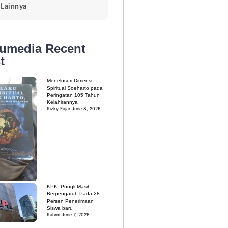
Lainnya
kumedia
Recent
t
Menelusuri Dimensi
Spiritual Soeharto pada
Peringatan 105 Tahun
Kelahirannya
Rizky Fajar
June 8, 2026
KPK: Pungli Masih
Berpengaruh Pada 28
Persen Penerimaan
Siswa baru
Rahmi
June 7, 2026