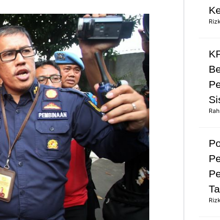
Ke
Riz
KP
Be
Pe
Si
Rah
Po
Pe
Pe
Ta
Riz