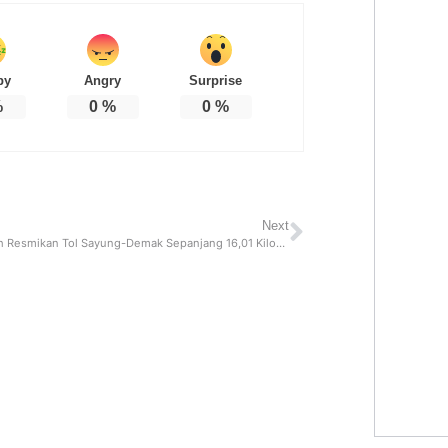
py
Angry
Surprise
%
0
%
0
%
Next
Jokowi Telah Resmikan Tol Sayung-Demak Sepanjang 16,01 Kilometer