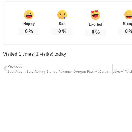
Happy
Sad
Slee
Excited
0
%
0
%
0
0
%
Visited 1 times, 1 visit(s) today
Previous
Buat Album Baru Rolling Stones Rekaman Dengan Paul McCartney dan Ringo Starr