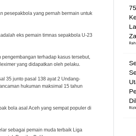
75
n pesepakbola yang pernah bermain untuk
K
L
an adalah eks pemain timnas sepakbola U-23
Za
Rah
n pengembangan terhadap kasus tersebut,
S
eximer yang didapatkan oleh pelaku.
Se
l 35 junto pasal 138 ayat 2 Undang-
Ut
 ancaman hukuman maksimal 15 tahun
Pe
Di
ak bola asal Aceh yang sempat populer di
Riz
gelar sebagai pemain muda terbaik Liga