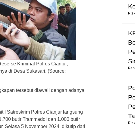
Ke
Riz
KP
Be
Pe
Si
eserse Kriminal Polres Cianjur,
Rah
ya di Desa Sukasari. (Source:
Po
gkapan tersebut diawali dengan adanya
Pe
Pe
it I Satreskrim Polres Cianjur langsung
Ta
700 butir Trammadol dan 1.000 butir
Riz
r, Selasa 5 November 2024, dikutip dari