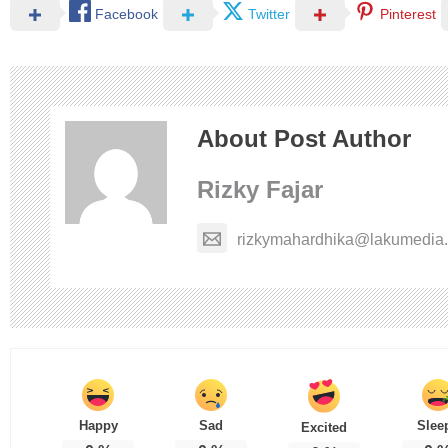
Facebook
Twitter
Pinterest
About Post Author
Rizky Fajar
rizkymahardhika@lakumedia.
Happy
Sad
Slee
Excited