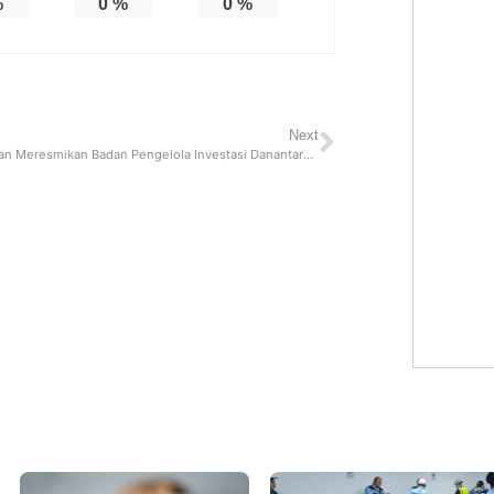
%
0
%
0
%
Next
Prabowo Akan Meresmikan Badan Pengelola Investasi Danantara pada 7 November