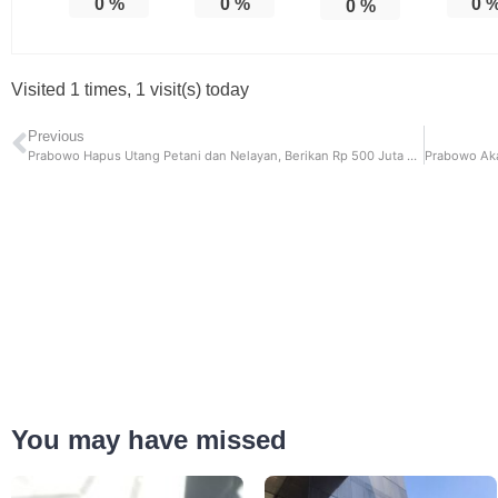
0
%
0
%
0
0
%
Visited 1 times, 1 visit(s) today
Previous
Prabowo Hapus Utang Petani dan Nelayan, Berikan Rp 500 Juta ke Perusahaan dan Rp 300 Juta Untuk Perorangan
You may have missed