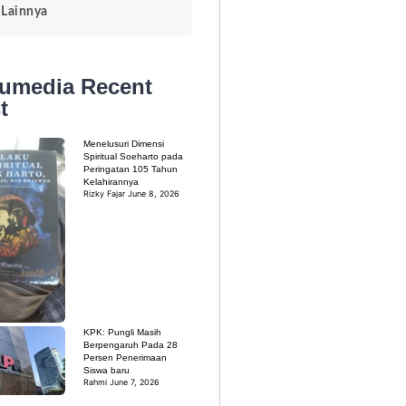
Lainnya
kumedia
Recent
t
Menelusuri Dimensi
Spiritual Soeharto pada
Peringatan 105 Tahun
Kelahirannya
Rizky Fajar
June 8, 2026
KPK: Pungli Masih
Berpengaruh Pada 28
Persen Penerimaan
Siswa baru
Rahmi
June 7, 2026