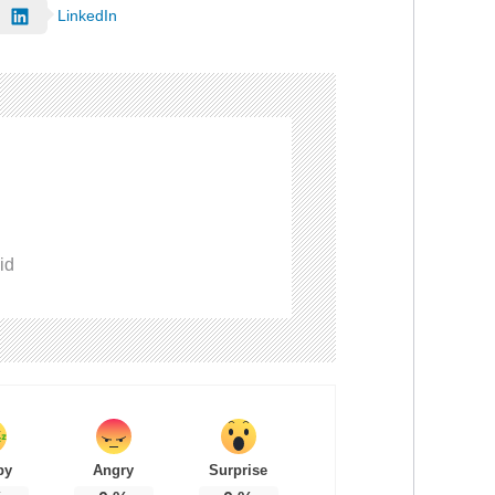
LinkedIn
id
py
Angry
Surprise