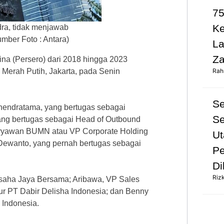
75
K
ra, tidak menjawab
mber Foto : Antara)
L
Za
ina (Persero) dari 2018 hingga 2023
Merah Putih, Jakarta, pada Senin
Rah
S
ahendratama, yang bertugas sebagai
Se
ang bertugas sebagai Head of Outbound
aryawan BUMN atau VP Corporate Holding
Ut
 Dewanto, yang pernah bertugas sebagai
Pe
Di
Riz
saha Jaya Bersama; Aribawa, VP Sales
tur PT Dabir Delisha Indonesia; dan Benny
Indonesia.