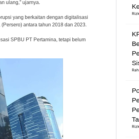
n ulang,” ujarnya.
Ke
Riz
upsi yang berkaitan dengan digitalisasi
Persero) antara tahun 2018 dan 2023.
KP
isasi SPBU PT Pertamina, tetapi belum
Be
Pe
Si
Rah
Po
Pe
Pe
Ta
Riz