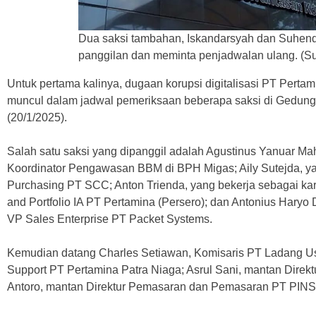
Dua saksi tambahan, Iskandarsyah dan Suhend
panggilan dan meminta penjadwalan ulang. (Su
Untuk pertama kalinya, dugaan korupsi digitalisasi PT Pertam
muncul dalam jadwal pemeriksaan beberapa saksi di Gedung 
(20/1/2025).
Salah satu saksi yang dipanggil adalah Agustinus Yanuar M
Koordinator Pengawasan BBM di BPH Migas; Aily Sutejda, y
Purchasing PT SCC; Anton Trienda, yang bekerja sebagai k
and Portfolio IA PT Pertamina (Persero); dan Antonius Haryo
VP Sales Enterprise PT Packet Systems.
Kemudian datang Charles Setiawan, Komisaris PT Ladang U
Support PT Pertamina Patra Niaga; Asrul Sani, mantan Direk
Antoro, mantan Direktur Pemasaran dan Pemasaran PT PINS 