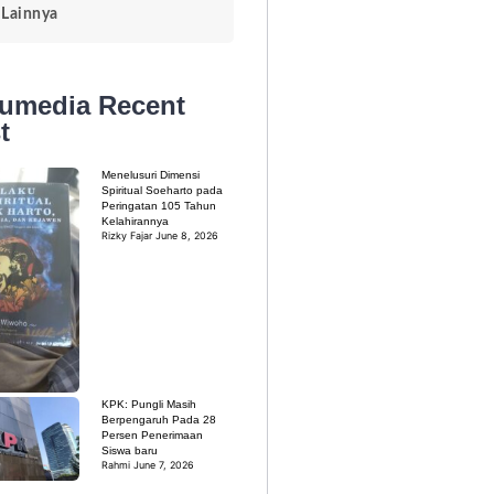
Lainnya
kumedia
Recent
t
Menelusuri Dimensi
Spiritual Soeharto pada
Peringatan 105 Tahun
Kelahirannya
Rizky Fajar
June 8, 2026
KPK: Pungli Masih
Berpengaruh Pada 28
Persen Penerimaan
Siswa baru
Rahmi
June 7, 2026