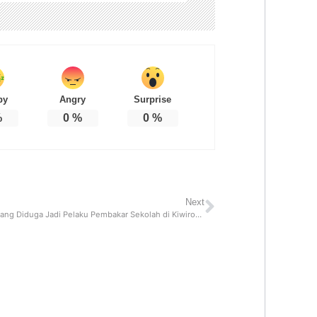
py
Angry
Surprise
%
0
%
0
%
Next
Milisi OPM yang Diduga Jadi Pelaku Pembakar Sekolah di Kiwirok Diburu Satgas Damai Cartenz